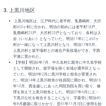
3. 上黒川地区
上黒川地区は、江戸時代に老平村、兎鹿嶋村、大沢
村の3ヶ村に分かれ、明治の初めには老平村18戸、
兎鹿嶋村23戸、大沢村23戸となっており、各村は入
会（いりあい）となっていた。明治11年にこの3ヶ
村が一緒になって上黒川村となり、明治17年8月、
上黒川村と坂宇場村との連合戸長役場ができ、字西
宇連に置かれた。
【学校】明治6年7月、中久名村仁親寺に中久名学校
として開校され、坂宇場を除く全域が通学区となっ
ていた。明治9年2月に黒川学校と校名が変更され
た。明治14年上黒川校舎が桂昌院に開かれ、明治16
年10月、西金越しにあった同院別院を買い取り、修
理を加えて上黒川校舎とした。明治37年4月に上・
下黒川公社を統合することになり、字森登に明治40
年8月建築に取りかかり、翌41年11月3日に使用を始