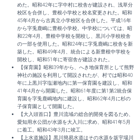
めた。昭和42年に字中村に校舎が建設され、浅草分
校区を合併し、豊根小学校と校名変更された。昭和
45年4月から古真立小学校区を合併した。平成16年
から字兎鹿嶋に豊根小学校。中学校については、昭
和22年4月、豊根中学校を開校し、黒川小学校校舎
の一部を使用した。昭和24年に字兎鹿嶋に校舎を新
築した。昭和49年4月、統合による新豊根中学校を
開校し、昭和51年に寄宿舎が建設された。
【保育園】昭和39年から、へき地保育所として熊野
神社の施設を利用して開設されたが、村では昭和40
年に上黒川字塩瀬地内に第一保育園を建設し、昭和
41年4月から開園した。昭和61年度に第1第2統合保
育園を字兎鹿嶋地内に建設し、昭和62年4月に杉の
子保育園として開園した。
【大入頭首口】豊川流域の総合的開発を図るため、
愛知用水公団が水源を大入川に求め、昭和41年5月
に着工。昭和43年3月に竣工。
【上水道施設】黒川簡易水道はその水源を坂宇場川