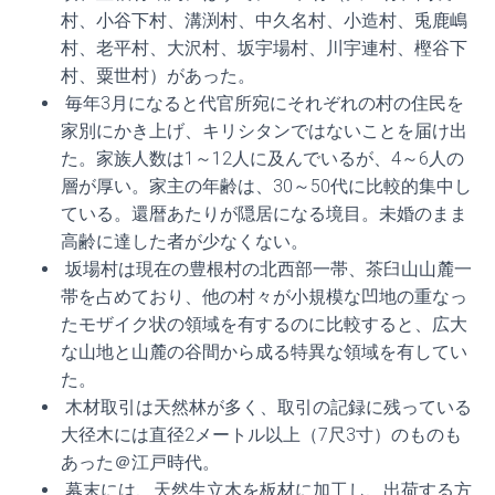
村、小谷下村、溝渕村、中久名村、小造村、兎鹿嶋
村、老平村、大沢村、坂宇場村、川宇連村、樫谷下
村、粟世村）があった。
毎年3月になると代官所宛にそれぞれの村の住民を
家別にかき上げ、キリシタンではないことを届け出
た。家族人数は1～12人に及んでいるが、4～6人の
層が厚い。家主の年齢は、30～50代に比較的集中し
ている。還暦あたりが隠居になる境目。未婚のまま
高齢に達した者が少なくない。
坂場村は現在の豊根村の北西部一帯、茶臼山山麓一
帯を占めており、他の村々が小規模な凹地の重なっ
たモザイク状の領域を有するのに比較すると、広大
な山地と山麓の谷間から成る特異な領域を有してい
た。
木材取引は天然林が多く、取引の記録に残っている
大径木には直径2メートル以上（7尺3寸）のものも
あった＠江戸時代。
幕末には、天然生立木を板材に加工し、出荷する方