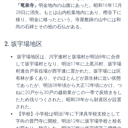
「竜泉寺」
明金地内の山腹にあった。昭和16年12月
28日に消失。もとは山内松葉地内にあり、樫谷下に
移り、明金に移ったという。寺屋敷跡の山中には和
尚の石碑とその他の石仏がある。
2. 坂宇場地区
坂宇場地区は、川宇連村と坂場村が明治8年に合併
して坂宇場村となり、明治17年に上黒川村、坂宇場
村連合戸長役場が西宇連に置かれた。坂宇場には区
有林が多くあり、そのほとんどが原生林に近い状態
であったが、明治38年頃から大正12年頃にかけ、つ
ねに20戸から30戸の越前衆がこの一帯で炭焼きをし
たため伐りつくされた。昭和28年から財産区が設置
された。
【学校】小学校は明治7年に下津具学校支校として
字向の普門寺に開校。明治12年に坂宇場学校と校名