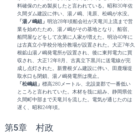
料確保のため製炭したと言われている。昭和30年佐
久間ダム建設に伴い、湯ノ嶋、滝原、松嶋が水没。
「湯ノ嶋組」
明治28年頃船会社が天竜川上流まで営
業を始めたため、湯ノ嶋がその基地となり、船宿、
船問屋などをして次第に人家が増えた。明治40年に
は古真立小学校分地分教場が設置された。大正7年久
根鉱山湯ノ嶋発電所が設置され、後に東邦電力に買
収され、大正12年8月、古真立下黒川に送電線が完
成し点灯された。新豊根ダム建設に伴い、田鹿堰堤
取水口も閉鎖、湯ノ嶋発電所は廃止。
「松嶋組」
標高280メートル、北設楽郡で一番低い
ところと言われていた。木材を筏に組み、静岡県佐
久間町中部まで天竜川を流した。電気が通じたのは
遅く、昭和24年頃。
第5章 村政