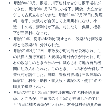
明治8年10月、坂場、川宇連村が合併し坂宇場村が
できた。明治9年1月24日に小谷下、間袋、大立が合
併して古真立村ができた。明治11年12月28日に兎鹿
嶋、老平、大沢村が合併して上黒川村になり、小
造、中久名、溝渕村が下黒川村になり、粟世、樫谷
下が三沢村になった。
明治11年、従来の区制が廃止され、設楽郡は南設楽
郡と北設楽郡に分けられた。
明治21年4月17日、市政及び町村制が公布され、こ
の法律の施行直前に大規模な町村合併が行われ、町
村の数はこのとき五分の一に減らされて地方自治機
関に組み入れられた。このとき、5つの村が合併して
豊根村が誕生した。当時、豊根村役場は三沢浅草の
民家に、村長・助役・収入役・書記3名・使丁1名の
職員で構成された。
明治22年10月25日に開村以来初めての村会議員選
挙。ところが、当選者のうち5名が辞退したので11
月19日に補欠選挙が行われた。村長は村会議員の選