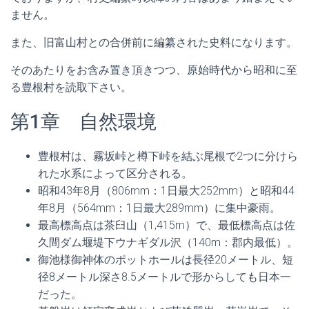
ません。
また、旧富山村との合併前に編纂された史料になります。
そのあたりをお含み置き頂きつつ、原始時代から昭和に至
る豊根村を読取下さい。
第1章 自然環境
豊根村は、霧坂峠と樽下峠を結ぶ尾根で2つに分けら
れた水系によって区分される。
昭和43年8月（806mm：1日最大252mm）と昭和44
年8月（564mm：1日最大289mm）に集中豪雨。
最高標高点は茶臼山（1,415m）で、最低標高点は佐
久間ダム堰堤下ウナギダル沢（140m：郡内最低）。
御池様御神体のポットホールは長径20メートル、短
径8メートル深さ8.5メートルで形からしても日本一
だった。