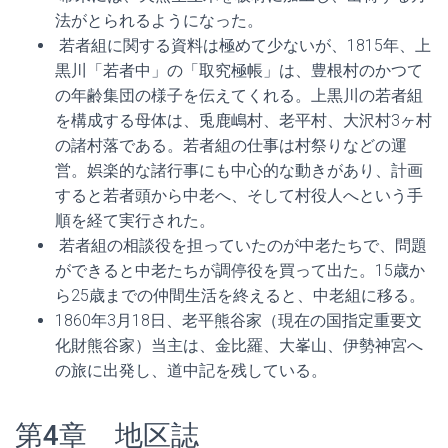
法がとられるようになった。
若者組に関する資料は極めて少ないが、1815年、上
黒川「若者中」の「取究極帳」は、豊根村のかつて
の年齢集団の様子を伝えてくれる。上黒川の若者組
を構成する母体は、兎鹿嶋村、老平村、大沢村3ヶ村
の諸村落である。若者組の仕事は村祭りなどの運
営。娯楽的な諸行事にも中心的な動きがあり、計画
すると若者頭から中老へ、そして村役人へという手
順を経て実行された。
若者組の相談役を担っていたのが中老たちで、問題
ができると中老たちが調停役を買って出た。15歳か
ら25歳までの仲間生活を終えると、中老組に移る。
1860年3月18日、老平熊谷家（現在の国指定重要文
化財熊谷家）当主は、金比羅、大峯山、伊勢神宮へ
の旅に出発し、道中記を残している。
第4章 地区誌