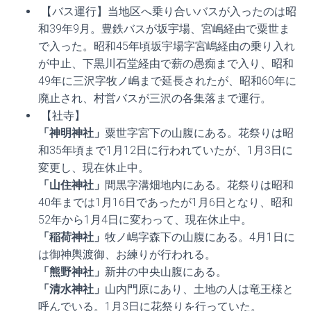
【バス運行】当地区へ乗り合いバスが入ったのは昭
和39年9月。豊鉄バスが坂宇場、宮嶋経由で粟世ま
で入った。昭和45年頃坂宇場字宮嶋経由の乗り入れ
が中止、下黒川石堂経由で薪の愚痴まで入り、昭和
49年に三沢字牧ノ嶋まで延長されたが、昭和60年に
廃止され、村営バスが三沢の各集落まで運行。
【社寺】
「神明神社」
粟世字宮下の山腹にある。花祭りは昭
和35年頃まで1月12日に行われていたが、1月3日に
変更し、現在休止中。
「山住神社」
間黒字溝畑地内にある。花祭りは昭和
40年までは1月16日であったが1月6日となり、昭和
52年から1月4日に変わって、現在休止中。
「稲荷神社」
牧ノ嶋字森下の山腹にある。4月1日に
は御神輿渡御、お練りが行われる。
「熊野神社」
新井の中央山腹にある。
「清水神社」
山内門原にあり、土地の人は竜王様と
呼んでいる。1月3日に花祭りを行っていた。