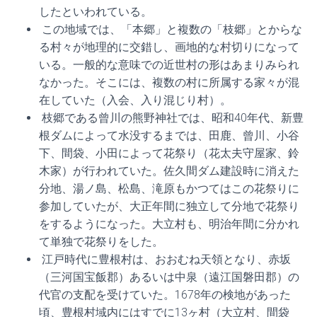
したといわれている。
この地域では、「本郷」と複数の「枝郷」とからな
る村々が地理的に交錯し、画地的な村切りになって
いる。一般的な意味での近世村の形はあまりみられ
なかった。そこには、複数の村に所属する家々が混
在していた（入会、入り混じり村）。
枝郷である曾川の熊野神社では、昭和40年代、新豊
根ダムによって水没するまでは、田鹿、曾川、小谷
下、間袋、小田によって花祭り（花太夫守屋家、鈴
木家）が行われていた。佐久間ダム建設時に消えた
分地、湯ノ島、松島、滝原もかつてはこの花祭りに
参加していたが、大正年間に独立して分地で花祭り
をするようになった。大立村も、明治年間に分かれ
て単独で花祭りをした。
江戸時代に豊根村は、おおむね天領となり、赤坂
（三河国宝飯郡）あるいは中泉（遠江国磐田郡）の
代官の支配を受けていた。1678年の検地があった
頃、豊根村域内にはすでに13ヶ村（大立村、間袋