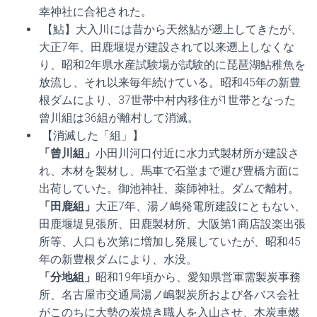
幸神社に合祀された。
【鮎】大入川には昔から天然鮎が遡上してきたが、
大正7年、田鹿堰堤が建設されて以来遡上しなくな
り、昭和2年県水産試験場が試験的に琵琶湖鮎稚魚を
放流し、それ以来毎年続けている。昭和45年の新豊
根ダムにより、37世帯中村内移住が1世帯となった
曾川組は36組が離村して消滅。
【消滅した「組」】
「曾川組」
小田川河口付近に水力式製材所が建設さ
れ、木材を製材し、馬車で石堂まで運び豊橋方面に
出荷していた。御池神社、薬師神社。ダムで離村。
「田鹿組」
大正7年、湯ノ嶋発電所建設にともない、
田鹿堰堤見張所、田鹿製材所、大阪第1商店設楽出張
所等、人口も次第に増加し発展していたが、昭和45
年の新豊根ダムにより、水没。
「分地組」
昭和19年頃から、愛知県営軍需製炭事務
所、名古屋市交通局湯ノ嶋製炭所および各バス会社
がこのちに大勢の炭焼き職人を入山させ、木炭車燃