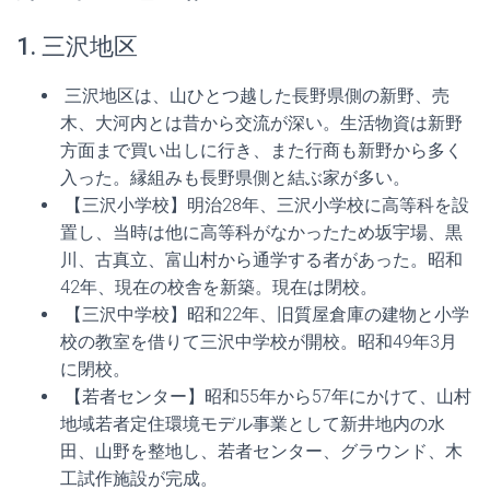
1. 三沢地区
三沢地区は、山ひとつ越した長野県側の新野、売
木、大河内とは昔から交流が深い。生活物資は新野
方面まで買い出しに行き、また行商も新野から多く
入った。縁組みも長野県側と結ぶ家が多い。
【三沢小学校】明治28年、三沢小学校に高等科を設
置し、当時は他に高等科がなかったため坂宇場、黒
川、古真立、富山村から通学する者があった。昭和
42年、現在の校舎を新築。現在は閉校。
【三沢中学校】昭和22年、旧質屋倉庫の建物と小学
校の教室を借りて三沢中学校が開校。昭和49年3月
に閉校。
【若者センター】昭和55年から57年にかけて、山村
地域若者定住環境モデル事業として新井地内の水
田、山野を整地し、若者センター、グラウンド、木
工試作施設が完成。