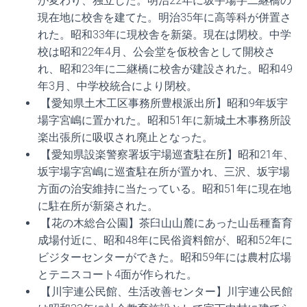
が変わり、独立した。明治22年に坂宇場字二継橋の
現在地に校舎を建てた。明治35年に高等科が併置さ
れた。昭和33年に現校舎を新築。現在は閉校。中学
校は昭和22年4月、公会堂を仮校舎として開校さ
れ、昭和23年に二継橋に校舎が建設された。昭和49
年3月、中学校統合により閉校。
【愛知県土木工区事務所豊根派出所】昭和9年坂宇
場字宮嶋に置かれた。昭和51年に新城土木事務所設
楽出張所に吸収され廃止となった。
【愛知県設楽警察署坂宇場巡査駐在所】昭和21年、
坂宇場字宮嶋に巡査駐在所が置かれ、三沢、坂宇場
方面の治安維持に当たっている。昭和51年に現在地
に駐在所が新築された。
【花の木総合公園】茶臼山山麓にあった山岳種畜育
成場付近に、昭和48年に民俗資料館が、昭和52年に
ビジターセンターができた。昭和59年には農村広場
とテニスコート4面が作られた。
【川宇連公民館、生活改善センター】川宇連公民館