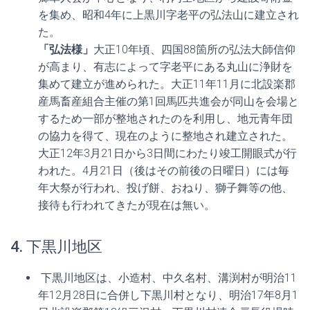
を集め、昭和4年に上黒川字老平の弘法山に建立され
た。
「弘法様」
大正10年頃、四国88箇所の弘法大師信仰
が高まり、有志によって字老平にある丸山に浄財を
集めて建立が進められた。大正11年11月に北設楽郡
産馬畜産組合主催の第1回馬匹共進会が同山を会場と
するため一部が整地されたのを利用し、地元青年団
の協力を得て、現在のように整地され建立された。
大正12年3月21日から3日間にわたり竣工開眼式が行
われた。4月21日（後はその前後の日曜日）には毎
年大祭が行われ、投げ餅、おねり、獅子舞等の他、
接待も行われてきたが現在は無い。
4. 下黒川地区
下黒川地区は、小造村、中久名村、溝渕村が明治11
年12月28日に合併し下黒川村となり、明治17年8月1