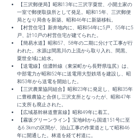
【三沢郵便局】昭和13年に三沢字粟世、小開土家の
一室で郵便取扱所として発足。昭和15年、三沢郵便
局となり局舎を新築。昭和46年に新築移転。
【村営住宅】新井地内に、昭和54年に5戸、55年に5
戸、計10戸の村営住宅が建てられた。
【簡易水道】昭和57、58年の二期に分けて工事が行
われた。水源は間黒川の上流から取り入れ、間黒、
粟世全域に給水。
【送電線】信濃幹線（東栄町から長野県塩尻）は、
中部電力が昭和52年に送電用大型鉄塔を建設し、昭
和53年から送電を開始した。
【三沢農業協同組合】昭和23年に発足し、昭和35年
に豊根農協と合併し三沢支所となったが、昭和47年
に支所も廃止された。
【広域基幹林道豊富線】昭和49年に着工。
【霧坂グリーンライン】宝地峠から国道151号に至
る6.3kmの区間が、治山工事の作業道として昭和46
年に開通した。林道を経て村道に。