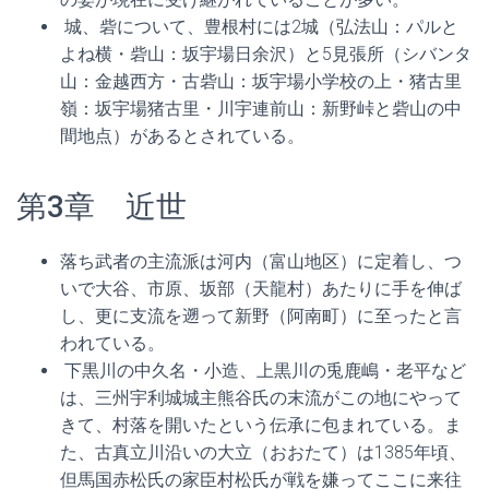
城、砦について、豊根村には2城（弘法山：パルと
よね横・砦山：坂宇場日余沢）と5見張所（シバンタ
山：金越西方・古砦山：坂宇場小学校の上・猪古里
嶺：坂宇場猪古里・川宇連前山：新野峠と砦山の中
間地点）があるとされている。
第3章 近世
落ち武者の主流派は河内（富山地区）に定着し、つ
いで大谷、市原、坂部（天龍村）あたりに手を伸ば
し、更に支流を遡って新野（阿南町）に至ったと言
われている。
下黒川の中久名・小造、上黒川の兎鹿嶋・老平など
は、三州宇利城城主熊谷氏の末流がこの地にやって
きて、村落を開いたという伝承に包まれている。ま
た、古真立川沿いの大立（おおたて）は1385年頃、
但馬国赤松氏の家臣村松氏が戦を嫌ってここに来往