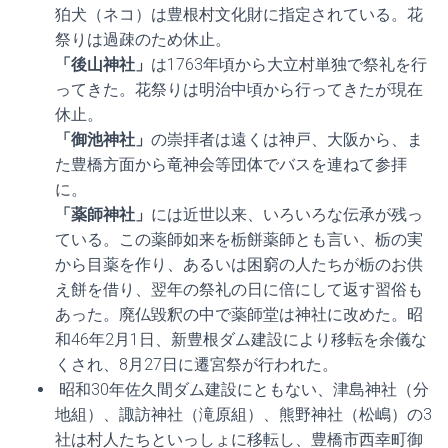
狛犬（ネコ）は豊根村文化財に指定されている。花
祭りは過疎のため休止。
「後山神社」
は1763年頃から大立村単独で祭礼を行
ってきた。花祭りは明治中頃から行ってきたが現在
休止。
「御池神社」
の崇拝者は遠くは神戸、大阪から、ま
た豊橋方面から竜神会等団体でバスを連ねて参拝
に。
「薬師神社」
には近世以来、いろいろな伝承が残っ
ている。この薬師如来を栃餅薬師とも言い、栃の実
から目薬を作り、あるいは困窮の人たちが栃のお供
え餅を借り、翌年の祭礼の日に倍にして返す習俗も
あった。廃仏毀釈の中で薬師堂は神社に改めた。昭
和46年2月1日、新豊根ダム建設により移転を余儀な
くされ、8月27日に遷宮祭が行われた。
昭和30年佐久間ダム建設にともない、津島神社（分
地組）、諏訪神社（滝原組）、熊野神社（松嶋）の3
社は村人たちといっしょに移転し、豊橋市西幸町御