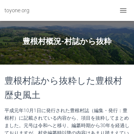
toyone.org
ナ
ビ
ゲ
ー
シ
豊根村概況-村誌から抜粋
ョ
ン
を
切
り
替
豊根村誌から抜粋した豊根村
え
歴史風土
平成元年10月1日に発行された豊根村誌（編集・発行：豊
根村）に記載されている内容から、項目を抜粋してまとめ
ました。元号は令和へと移り、編纂時期から30年を経過し
ておりますが、村史編纂時以降の内容はあまり踏まえてい