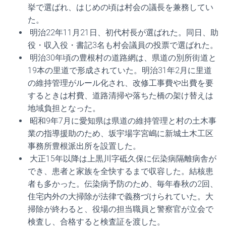
挙で選ばれ、はじめの頃は村会の議長を兼務してい
た。
明治22年11月21日、初代村長が選ばれた。同日、助
役・収入役・書記3名も村会議員の投票で選ばれた。
明治30年頃の豊根村の道路網は、県道の別所街道と
19本の里道で形成されていた。明治31年2月に里道
の維持管理がルール化され、改修工事費や出費を要
するときは村費、道路清掃や落ちた橋の架け替えは
地域負担となった。
昭和9年7月に愛知県は県道の維持管理と村の土木事
業の指導援助のため、坂宇場字宮嶋に新城土木工区
事務所豊根派出所を設置した。
大正15年以降は上黒川字砥久保に伝染病隔離病舎が
でき、患者と家族を全快するまで収容した。結核患
者も多かった。伝染病予防のため、毎年春秋の2回、
住宅内外の大掃除が法律で義務づけられていた。大
掃除が終わると、役場の担当職員と警察官が立会で
検査し、合格すると検査証を渡した。