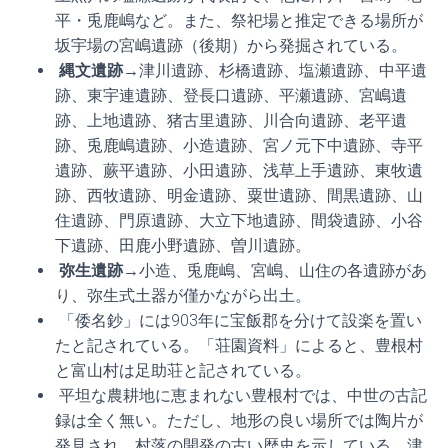
平・兎鹿嶋など。また、祭祀場と推定できる場所が
坂宇場の宮嶋遺跡（後期）から発掘されている。
縄文遺跡→
津川遺跡、杉橋遺跡、塩瀬遺跡、中平遺
跡、東宇連遺跡、登長口遺跡、平瀬遺跡、宮嶋遺
跡、上地遺跡、猪古里遺跡、川合向遺跡、老平遺
跡、兎鹿嶋遺跡、小造遺跡、宮ノ元下中遺跡、寺平
遺跡、蕨平遺跡、小田遺跡、浅草上手遺跡、東牧遺
跡、西牧遺跡、明金遺跡、粟世遺跡、間黒遺跡、山
住遺跡、門原遺跡、大立下地遺跡、間袋遺跡、小谷
下遺跡、田鹿小野遺跡、曽川遺跡。
弥生遺跡→
小造、兎鹿嶋、宮嶋、山住の各遺跡があ
り、弥生式土器が僅かながら出土。
「倭名鈔」には903年に宝飯郡を分けて設楽を置い
たと記されている。「荘園資料」によると、豊根村
と富山村は足助荘と記されている。
平坦な農耕地に恵まれない豊根村では、中世の古記
録は全く無い。ただし、地形の良い場所では陶片が
発見され、村落の開発の古い歴史を示している。津