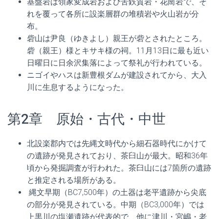
基盤岩は領家変成岩および苦鉄質岩・花崗岩で、そ
れを覆って各所に設楽層群の堆積岩や火山岩が分
布。
砦山は尹良（ゆきよし）親王が砦とされたところ。
砦（親王）様とキサキ様の祠。11月13日に最も近い
日曜日に日余沢集落によって祭礼が行われている。
ニゴイやハスは新豊根ダムが建設されてから、大入
川に生息するようになった。
第2章 原始・古代・中世
北設楽郡内では先縄文時代から細石器時代にかけて
の遺跡が発見されており、茶臼山が最大。昭和36年
頃から発掘調査が行われた。茶臼山には7箇所の遺跡
と推定される場所がある。
縄文早期（BC7,500年）の土器は老平遺跡から尖底
の部分が発見されている。中期（BC3,000年）では
上黒川の塩瀬遺跡が代表的で、他に津川・宮嶋・老