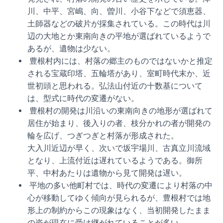
川、中平、宮嶋、向、曽川、小谷下などで須恵器、
土師器などの破片が採集されている。この時代は川
辺の大地とか東南向きの平地が選ばれているようで
あるが、遺物は少ない。
豊根村内には、村落の郷主のものではないかと推定
される宝蔵印塔、五輪塔があり、室町時代末か、近
世初頭と思われる。弘法山付近の十数基について
は、型式に時代の変遷がない。
豊根村の開発は川沿いの東南向きの地形が選ばれて
居住が始まり、後入りの者、枝分かれの者が開発の
輪を広げ、つぎつぎと村落が形成された。
大入川近辺が早く、次いで坂宇場川、古真立川流域
となり、上流付近は遅れているようである。御所
平、中村あたりは遺物から見て開発は遅い。
平地の多い他町村では、時代の変遷により村落の中
心が移動してゆく傾向が見られるが、豊根村では地
形上の制約からこの現象はなく、当初開発したまま
の姿が現在に受け継がれていることが多い。