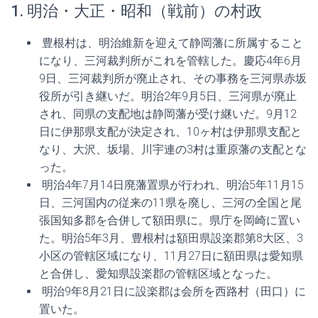
1. 明治・大正・昭和（戦前）の村政
豊根村は、明治維新を迎えて静岡藩に所属すること
になり、三河裁判所がこれを管轄した。慶応4年6月
9日、三河裁判所が廃止され、その事務を三河県赤坂
役所が引き継いだ。明治2年9月5日、三河県が廃止
され、同県の支配地は静岡藩が受け継いだ。9月12
日に伊那県支配が決定され、10ヶ村は伊那県支配と
なり、大沢、坂場、川宇連の3村は重原藩の支配とな
った。
明治4年7月14日廃藩置県が行われ、明治5年11月15
日、三河国内の従来の11県を廃し、三河の全国と尾
張国知多郡を合併して額田県に。県庁を岡崎に置い
た。明治5年3月、豊根村は額田県設楽郡第8大区、3
小区の管轄区域になり、11月27日に額田県は愛知県
と合併し、愛知県設楽郡の管轄区域となった。
明治9年8月21日に設楽郡は会所を西路村（田口）に
置いた。