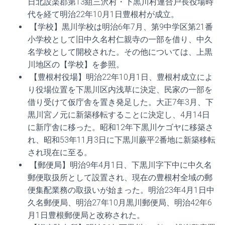
日北設楽郡第13組三沢村・下黒川村連合戸長役場時
代を経て明治22年10月1日豊根村が成立。
【学校】黒川学校は明治6年7月、第9中学区第21番
小学校として旧中久名村仁親寺の一部を借り、中久
名学校として開校された。その他については、上黒
川地区の【学校】を参照。
【豊根村役場】明治22年10月1日、豊根村成立によ
り役場位置を下黒川区内浅草に決定、民家の一部を
借り受けて仮庁舎を置き発足した。大正7年3月、下
黒川宮ノ元に新築移転することに決定し、4月14日
に新庁舎に移った。昭和12年下黒川ケゴヤに移築さ
れ、昭和53年11月3日に下黒川蕨平2番地に新築移転
され現在に至る。
【郵便局】明治9年4月1日、下黒川字下中に中久名
郵便取扱所として設置され、現在の豊根村全域の郵
便集配業務の取扱いが始まった。明治23年4月1日中
久名郵便局、明治27年10月黒川郵便局、明治42年6
月1日豊根郵便局と改称された。