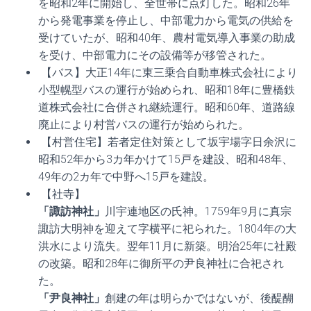
を昭和2年に開始し、全世帯に点灯した。昭和26年
から発電事業を停止し、中部電力から電気の供給を
受けていたが、昭和40年、農村電気導入事業の助成
を受け、中部電力にその設備等が移管された。
【バス】大正14年に東三乗合自動車株式会社により
小型幌型バスの運行が始められ、昭和18年に豊橋鉄
道株式会社に合併され継続運行。昭和60年、道路線
廃止により村営バスの運行が始められた。
【村営住宅】若者定住対策として坂宇場字日余沢に
昭和52年から3カ年かけて15戸を建設、昭和48年、
49年の2カ年で中野へ15戸を建設。
【社寺】
「諏訪神社」
川宇連地区の氏神。1759年9月に真宗
諏訪大明神を迎えて字横平に祀られた。1804年の大
洪水により流失。翌年11月に新築。明治25年に社殿
の改築。昭和28年に御所平の尹良神社に合祀され
た。
「尹良神社」
創建の年は明らかではないが、後醍醐