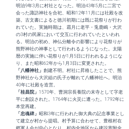
明治9年3月に村社となった。明治43年5月に二宮で
会った諏訪神社を合祀、昭和12年11月には社殿を改
築。古文書によると徳川初期には既に花祭りが行わ
れていた。実施時期は、霜月に老平・兎鹿嶋・大沢
の3村の民家において交互に行われていたといわれ
る。明治の初め、神仏分離令の影響により花祭りが
熊野神社の神事として行われるようになった。太陽
暦の実施に伴い花祭りが1月5日に行われるようにな
り、また昭和62年から1月3日に変更された。
「八幡神社」
創建不明。村社に昇格したことで、熊
野神社から大沢組の氏子が離れて八幡神社へ。明治
40年に社殿を造営。
「桂昌院」
1570年、曹洞宗長養院の末寺として字老
平に創設された。1764年に火災に遭った。1792年に
本堂再建。
「忠魂碑」
昭和3年に行われた御大典の記念事業とし
て建立が村から提唱。村予算に合わせて、豊根村在
郷軍人会が中心となり、村内全地区から建設寄附金