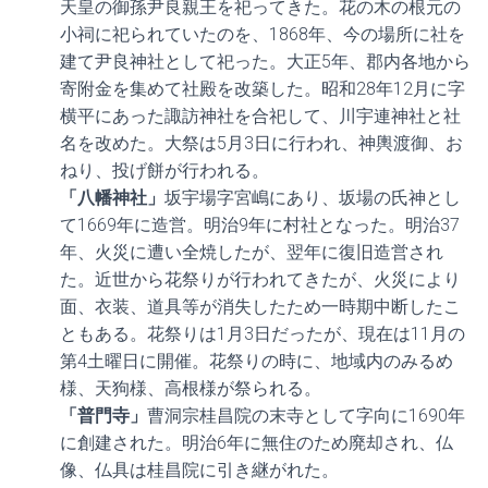
天皇の御孫尹良親王を祀ってきた。花の木の根元の
小祠に祀られていたのを、1868年、今の場所に社を
建て尹良神社として祀った。大正5年、郡内各地から
寄附金を集めて社殿を改築した。昭和28年12月に字
横平にあった諏訪神社を合祀して、川宇連神社と社
名を改めた。大祭は5月3日に行われ、神輿渡御、お
ねり、投げ餅が行われる。
「八幡神社」
坂宇場字宮嶋にあり、坂場の氏神とし
て1669年に造営。明治9年に村社となった。明治37
年、火災に遭い全焼したが、翌年に復旧造営され
た。近世から花祭りが行われてきたが、火災により
面、衣装、道具等が消失したため一時期中断したこ
ともある。花祭りは1月3日だったが、現在は11月の
第4土曜日に開催。花祭りの時に、地域内のみるめ
様、天狗様、高根様が祭られる。
「普門寺」
曹洞宗桂昌院の末寺として字向に1690年
に創建された。明治6年に無住のため廃却され、仏
像、仏具は桂昌院に引き継がれた。