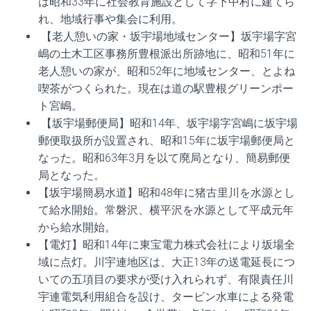
は昭和33年に社会教育施設として字下中村に建てら
れ、地域行事や集会に利用。
【老人憩いの家・坂宇場地域センター】坂宇場字宮
嶋の土木工区事務所豊根派出所跡地に、昭和51年に
老人憩いの家が、昭和52年に地域センター、とよね
喫茶がつくられた。現在は道の駅豊根グリーンポー
ト宮嶋。
【坂宇場郵便局】昭和14年、坂宇場字宮嶋に坂宇場
郵便取扱所が設置され、昭和15年に坂宇場郵便局と
なった。昭和63年3月を以て廃局となり、簡易郵便
局となった。
【坂宇場簡易水道】昭和48年に猪古里川を水源とし
て給水開始。常磐沢、横平沢を水源として平成元年
から給水開始。
【電灯】昭和14年に東宝電力株式会社により坂場全
域に点灯。川宇連地区は、大正13年の送電延長につ
いての五項目の要求が受け入れられず、有限責任川
宇連電気利用組合を設け、タービン水車による発電