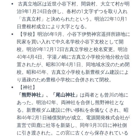
古真立地区は近世小谷下村、間袋村、大立て村が明
治9年1月24日合併し、各村の1文字ずつを取り入れ
「古真立村」と決められたという。明治22年10月1
日豊根村成立により大字となる。
【学校】明治6年9月、小谷下伊勢神宮遥拝所跡地に
民家を買い入れて中久名学校小谷下支校として開
校。明治9年12月12日古真立学校と校名変更。明治
40年4月4日、字湯ノ嶋に古真立小学校分地分校が設
置されたが、昭和30年4月1日、同地域水没のため閉
校。昭和45年、古真立小学校も新豊根ダム建設によ
り過疎のため豊根小学校に合併されて閉校。
【神社】
「熊野神社」、「尾山神社」
は両者とも曾川の地に
あった。明治42年、両神社を合併し熊野神社とな
る。新豊根ダム建設に伴い移転を余儀なくされ、昭
和46年2月1日補償契約が成立、電源開発株式会社が
直営で田鹿に社等を新築し、同年9月30日に神社側
に引き渡された。この宮に古くから保存されている