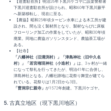
【巡査駐在所】明治26年下黒川ケゴヤに設楽警察署
下黒川巡査駐在所が設けられ、昭和60年下黒川蕨平
へ新築移転し、現在に至る。
【農協】昭和25年頃タービン水車による木工所が建
設され、間も泣く製材所となり、製材ならびに床板
フローリング加工の作業をしていたが、昭和30年頃
廃業。同地に農協ガソリンスタンド、農協茶工場が
ある。
【社寺】
「八幡神社（旧溝渕村）」「津島神社（旧中久名
村）」「若宮権現神社（小造村）」
は、3ヶ村が一緒
になって祭礼を行ってきたが、明治41年に合併し、
津島神社となる。八幡社跡地に花祭り舞堂が建てら
れている。花祭りは1月2日から3日。
「曹洞宗仁親寺」
が1572年創建。下黒川ケゴヤ。
5. 古真立地区（現下黒川地区）