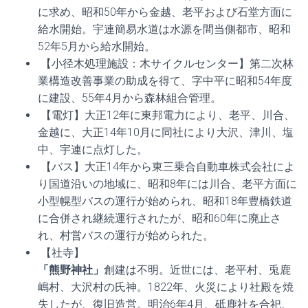
に求め、昭和50年から金越、老平および石堂方面に
給水開始。宇連簡易水道は水源を間当側都市、昭和
52年5月から給水開始。
【小径木処理施設：木サイクルセンター】第二次林
業構造改善事業の助成を得て、字中平に昭和54年度
に建設、55年4月から森林組合管理。
【電灯】大正12年に東邦電力により、老平、川合、
金越に、大正14年10月に同社により大沢、津川、塩
中、宇連に点灯した。
【バス】大正14年から東三乗合自動車株式会社によ
り国道沿いの地域に、昭和8年には川合、老平方面に
小型幌型バスの運行が始められ、昭和18年豊橋鉄道
に合併され継続運行されたが、昭和60年に廃止さ
れ、村営バスの運行が始められた。
【社寺】
「熊野神社」
創建は不明。近世には、老平村、兎鹿
嶋村、大沢村の氏神。1822年、火災により社殿を焼
失したが、復旧造営。明治6年4月、砥鹿社を合祀、