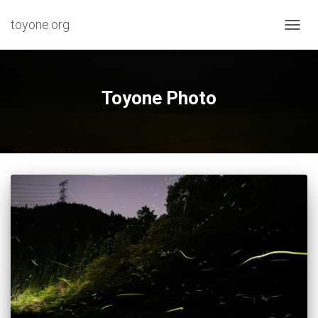
toyone.org
ナ
ビ
ゲ
ー
シ
Toyone Photo
ョ
ン
を
切
り
替
え