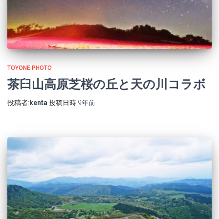
TOYONE PHOTO
茶臼山高原芝桜の丘と天の川コラボ
投稿者:
kenta
投稿日時:
9年
前