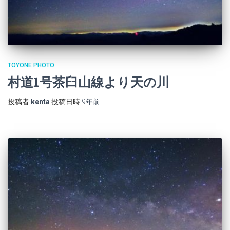
TOYONE PHOTO
村道1号茶臼山線より天の川
投稿者:
kenta
投稿日時:
9年
前