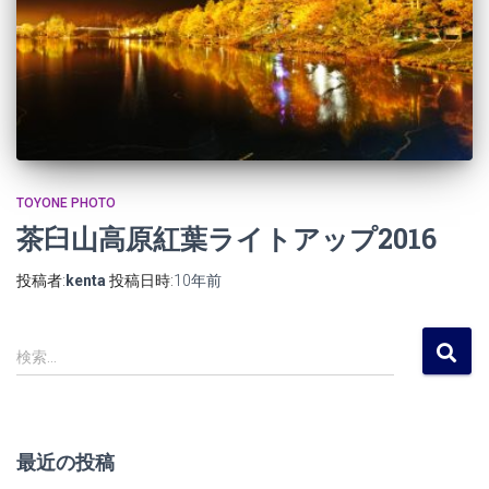
TOYONE PHOTO
茶臼山高原紅葉ライトアップ2016
投稿者:
kenta
投稿日時:
10年
前
検
検索…
索
:
最近の投稿