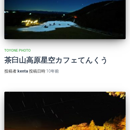
TOYONE PHOTO
茶臼山高原星空カフェてんくう
投稿者:
kenta
投稿日時:
10年
前