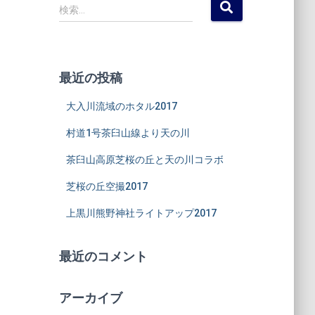
検
検索…
索
:
最近の投稿
大入川流域のホタル2017
村道1号茶臼山線より天の川
茶臼山高原芝桜の丘と天の川コラボ
芝桜の丘空撮2017
上黒川熊野神社ライトアップ2017
最近のコメント
アーカイブ