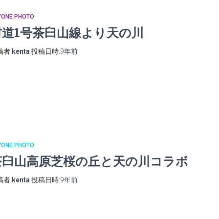
YONE PHOTO
村道1号茶臼山線より天の川
稿者:
kenta
投稿日時:
9年
前
YONE PHOTO
茶臼山高原芝桜の丘と天の川コラボ
稿者:
kenta
投稿日時:
9年
前