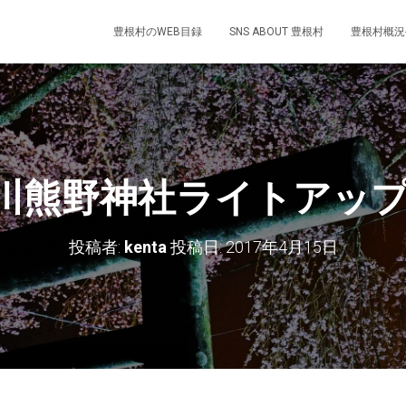
豊根村のWEB目録
SNS ABOUT 豊根村
豊根村概況
川熊野神社ライトアップ2
投稿者:
kenta
投稿日:
2017年4月15日