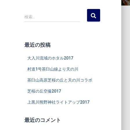
検
検索…
索
:
最近の投稿
大入川流域のホタル2017
村道1号茶臼山線より天の川
茶臼山高原芝桜の丘と天の川コラボ
芝桜の丘空撮2017
上黒川熊野神社ライトアップ2017
最近のコメント