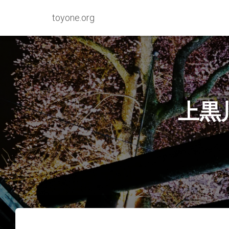
toyone.org
上黒